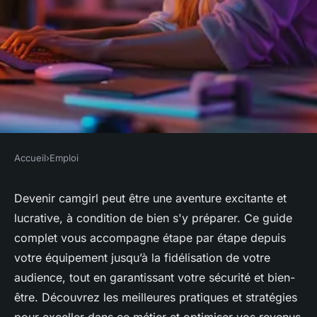
Accueil
›
Emploi
EMPLOI
Comment réussir à devenir
Devenir camgirl peut être une aventure excitante et
lucrative, à condition de bien s'y préparer. Ce guide
Camgirl : guide complet et
complet vous accompagne étape par étape depuis
conseils
votre équipement jusqu’à la fidélisation de votre
audience, tout en garantissant votre sécurité et bien-
admin
•
10 juin 2024
•
2 min de lecture
être. Découvrez les meilleures pratiques et stratégies