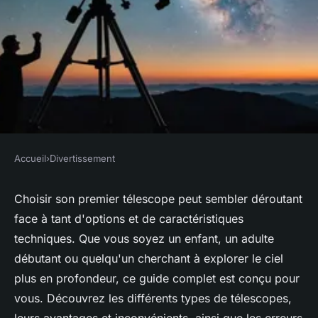
Accueil
›
Divertissement
DIVERTISSEMENT
Quel télescope choisir : guide
Choisir son premier télescope peut sembler déroutant
face à tant d'options et de caractéristiques
complet pour astronomes en
techniques. Que vous soyez un enfant, un adulte
herbe
débutant ou quelqu'un cherchant à explorer le ciel
plus en profondeur, ce guide complet est conçu pour
admin
•
17 août 2024
•
4 min de lecture
vous. Découvrez les différents types de télescopes,