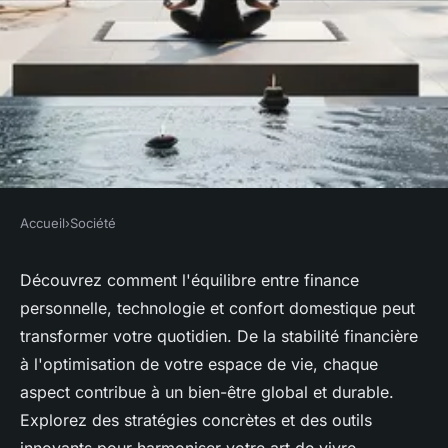
Accueil
›
Société
SOCIÉTÉ
Art de vivre : lien entre bien-
Découvrez comment l'équilibre entre finance
personnelle, technologie et confort domestique peut
être et finance, tech et maison
transformer votre quotidien. De la stabilité financière
à l'optimisation de votre espace de vie, chaque
admin
•
19 juin 2024
•
2 min de lecture
aspect contribue à un bien-être global et durable.
Explorez des stratégies concrètes et des outils