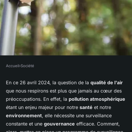
Accueil
›
Société
SOCIÉTÉ
Comment établir un
En ce 26 avril 2024, la question de la
qualité de l'air
que nous respirons est plus que jamais au cœur des
programme efficace de
préoccupations. En effet, la
pollution atmosphérique
surveillance de la qualité de
étant un enjeu majeur pour notre
santé
et notre
l'air avec la participation des
environnement
, elle nécessite une surveillance
citoyens ?
constante et une
gouvernance
efficace. Comment,