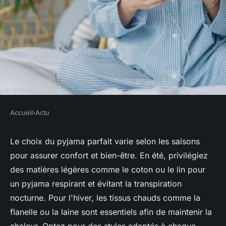
Accueil
›
Actu
ACTU
Comment choisir le pyjama
Le choix du pyjama parfait varie selon les saisons
pour assurer confort et bien-être. En été, privilégiez
parfait pour chaque saison
des matières légères comme le coton ou le lin pour
un pyjama respirant et évitant la transpiration
admin
•
22 juin 2024
•
2 min de lecture
nocturne. Pour l'hiver, les tissus chauds comme la
flanelle ou la laine sont essentiels afin de maintenir la